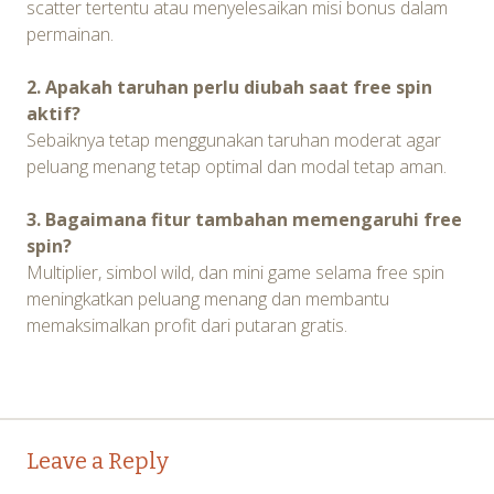
scatter tertentu atau menyelesaikan misi bonus dalam
permainan.
2. Apakah taruhan perlu diubah saat free spin
aktif?
Sebaiknya tetap menggunakan taruhan moderat agar
peluang menang tetap optimal dan modal tetap aman.
3. Bagaimana fitur tambahan memengaruhi free
spin?
Multiplier, simbol wild, dan mini game selama free spin
meningkatkan peluang menang dan membantu
memaksimalkan profit dari putaran gratis.
Post
←
→
Leave a Reply
navigation