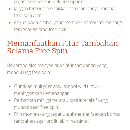
gratis memberikan peluang optimal.
Jangan tergoda menaikkan taruhan hanya karena
free spin aktif.
Fokus pada simbol yang memberi kombinasi menang
terbesar selama free spin.
Memanfaatkan Fitur Tambahan
Selama Free Spin
Beberapa slot menyediakan fitur tambahan yang
mendukung free spin:
Gunakan multiplier atau simbol wild untuk
meningkatkan kemenangan.
Perhatikan mini game atau opsi interaktif yang
muncul saat free spin.
Pilih momen yang tepat untuk memanfaatkan bonus
tambahan agar profit lebih maksimal.