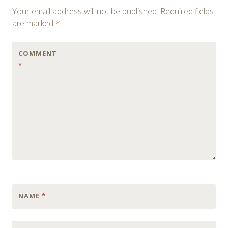
Your email address will not be published.
Required fields
are marked
*
COMMENT
*
NAME
*