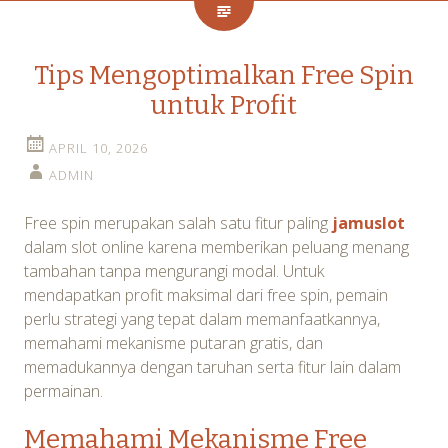
Tips Mengoptimalkan Free Spin
untuk Profit
APRIL 10, 2026
ADMIN
Free spin merupakan salah satu fitur paling
jamuslot
dalam slot online karena memberikan peluang menang
tambahan tanpa mengurangi modal. Untuk
mendapatkan profit maksimal dari free spin, pemain
perlu strategi yang tepat dalam memanfaatkannya,
memahami mekanisme putaran gratis, dan
memadukannya dengan taruhan serta fitur lain dalam
permainan.
Memahami Mekanisme Free