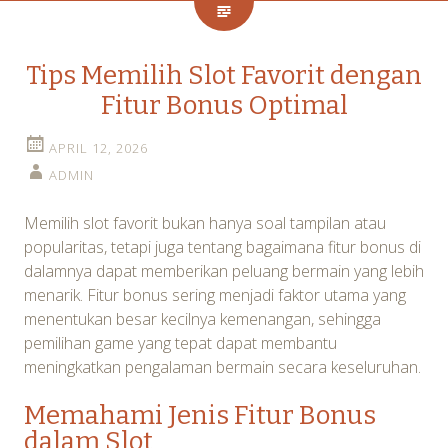
Tips Memilih Slot Favorit dengan
Fitur Bonus Optimal
APRIL 12, 2026
ADMIN
Memilih slot favorit bukan hanya soal tampilan atau
popularitas, tetapi juga tentang bagaimana fitur bonus di
dalamnya dapat memberikan peluang bermain yang lebih
menarik. Fitur bonus sering menjadi faktor utama yang
menentukan besar kecilnya kemenangan, sehingga
pemilihan game yang tepat dapat membantu
meningkatkan pengalaman bermain secara keseluruhan.
Memahami Jenis Fitur Bonus
dalam Slot